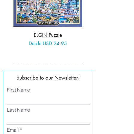
ELGIN Puzzle
Precio de oferta
Desde
USD 24.95
Agregar al carrito
Subscribe to our Newsletter!
First Name
Last Name
Email