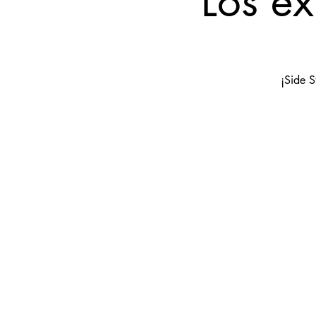
Los e
¡Side S