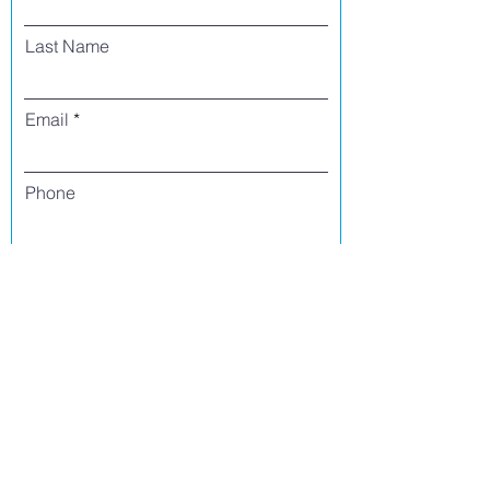
Last Name
Email
Phone
I agree to receive text messages from Side
Street Studio Arts at the phone number
listed above. Message frequency varies
and may include service or order
information, promotional messages, etc.
Message and data rates may apply. Opt
out at any time by replying 'stop' or
'unsubscribe.'
Yes
No
Register